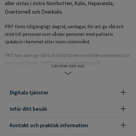
eller vistas i östra Norrbotten, Kalix, Haparanda,
Övertorneå och Överkalix.
PRT finns tillgängligt dagtid, vardagar, för att ge råd och
stöd till personal som vårdar personer med palliativ
sjukdom i hemmet eller inom slutenvård.
PRT kan även ge råd och stöd till den enskilde patienten och
dess närstående. I PRT östra Norrbotten ingår
Läs mer om oss
sjuksköterskor samt läkare på deltid. Fysioterapeut,
arbetsterapeut, kurator, dietist och sjukhuskyrkan finns
kopplade till teamet och konsulteras vid behov.
Digitala tjänster
För att bli ansluten till PRT krävs remiss från din läkare.
Inför ditt besök
Vid frågor kontakta oss per telefon:
0923-762 35
Kontakt och praktisk information
0923-761 29
0923-765 79