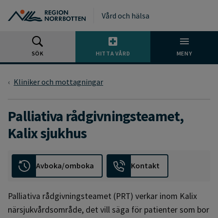
Gå till huvudmeny
Gå till övergripande innehåll
Gå till sidfoten
Vård och hälsa
SÖK
HITTA VÅRD
MENY
Kliniker och mottagningar
Palliativa rådgivningsteamet,
Kalix sjukhus
Avboka/omboka
Kontakt
Palliativa rådgivningsteamet (PRT) verkar inom Kalix
närsjukvårdsområde, det vill säga för patienter som bor