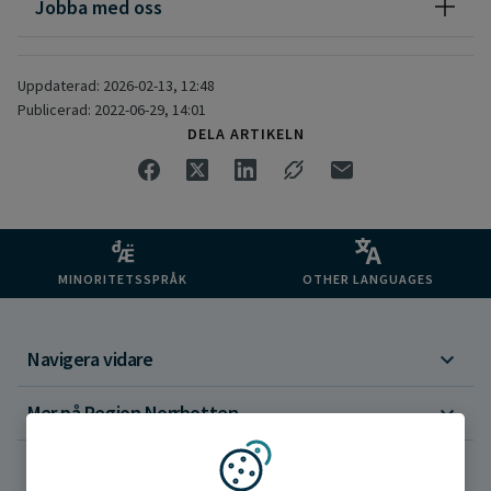
Jobba med oss
Uppdaterad: 2026-02-13, 12:48
Publicerad: 2022-06-29, 14:01
DELA ARTIKELN
MINORITETSSPRÅK
OTHER LANGUAGES
Navigera vidare
Mer på Region Norrbotten
Om webbplatsen
Vi använder kakor