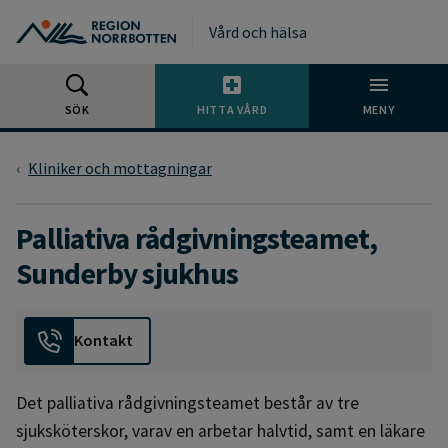
Gå till huvudmeny
Gå till övergripande innehåll
Gå till sidfoten
Vård och hälsa
SÖK
HITTA VÅRD
MENY
Kliniker och mottagningar
Palliativa rådgivningsteamet,
Sunderby sjukhus
Kontakt
Det palliativa rådgivningsteamet består av tre
sjuksköterskor, varav en arbetar halvtid, samt en läkare