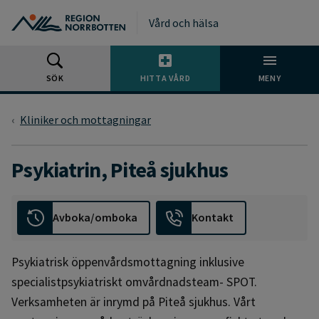
Gå till huvudmeny
Gå till övergripande innehåll
Gå till sidfoten
Vård och hälsa
SÖK
HITTA VÅRD
MENY
Kliniker och mottagningar
Psykiatrin, Piteå sjukhus
Avboka/omboka
Kontakt
Psykiatrisk öppenvårdsmottagning inklusive
specialistpsykiatriskt omvårdnadsteam- SPOT.
Verksamheten är inrymd på Piteå sjukhus. Vårt