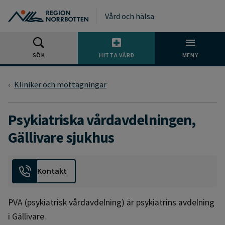
Gå till huvudmeny
Gå till övergripande innehåll
Gå till sidfoten
Vård och hälsa
SÖK
HITTA VÅRD
MENY
Kliniker och mottagningar
Psykiatriska vårdavdelningen,
Gällivare sjukhus
Kontakt
PVA (psykiatrisk vårdavdelning) är psykiatrins avdelning
i Gällivare.