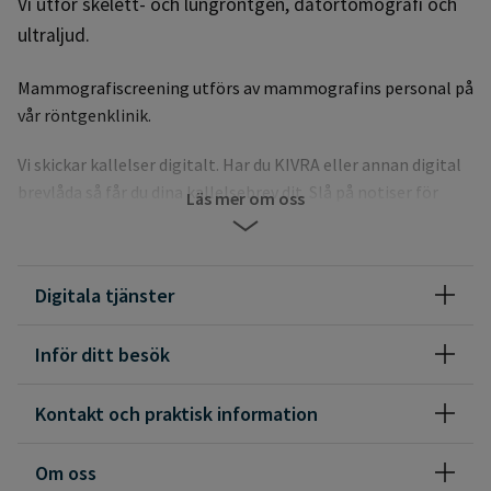
Vi utför skelett- och lungröntgen, datortomografi och
ultraljud.
Mammografiscreening utförs av mammografins personal på
vår röntgenklinik.
Vi skickar kallelser digitalt. Har du KIVRA eller annan digital
brevlåda så får du dina kallelsebrev dit. Slå på notiser för
Läs mer om oss
Region Norrbotten i din elektroniska brevlåda.
För dig som inte har digital brevlåda kommer kallelsebreven
Digitala tjänster
som vanligt med posten.
Vanligtvis kallas du till närmaste röntgenmottagning, men
Inför ditt besök
för att korta väntetider kan undersökningen utföras på
annan ort i Norrbotten än den du bor i.
Kontakt och praktisk information
TeleQ nummer till röntgen: 0980-73140
Om oss
TeleQ nummer MR: 0920-282906, gäller förfrågningar om