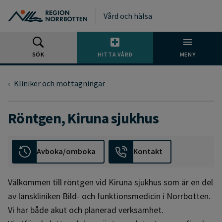
Gå till huvudmeny
Gå till övergripande innehåll
Gå till sidfoten
Vård och hälsa
SÖK
HITTA VÅRD
MENY
Kliniker och mottagningar
Röntgen, Kiruna sjukhus
Avboka/omboka
Kontakt
Välkommen till röntgen vid Kiruna sjukhus som är en del
av länskliniken Bild- och funktionsmedicin i Norrbotten.
Vi har både akut och planerad verksamhet.