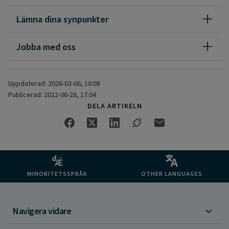
MR-tider/remisser
Lämna dina synpunkter
Mammografi: vid om- eller avbokning samt för rådgivning,
0920-282842
Jobba med oss
Uppdaterad: 2026-03-06, 10:08
Publicerad: 2022-06-28, 17:04
DELA ARTIKELN
MINORITETSSPRÅK
OTHER LANGUAGES
Navigera vidare