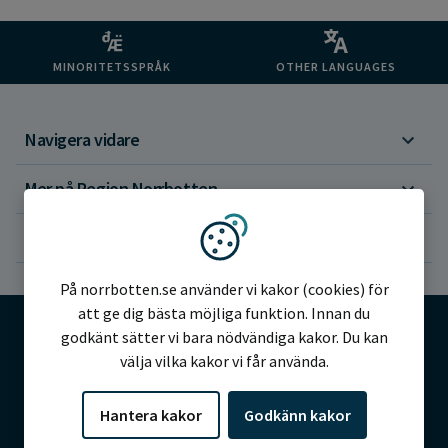
MINORITETSSPRÅK
OTHER LANGUAGES
Navigera vidare
Mer på Region Norrbotten
Om webbplatsen
Vi använder kakor
På norrbotten.se använder vi kakor (cookies) för
att ge dig bästa möjliga funktion. Innan du
godkänt sätter vi bara nödvändiga kakor. Du kan
välja vilka kakor vi får använda.
©2026 Region Norrbotten
Hantera kakor
Godkänn kakor
Alla rättigheter reserverade