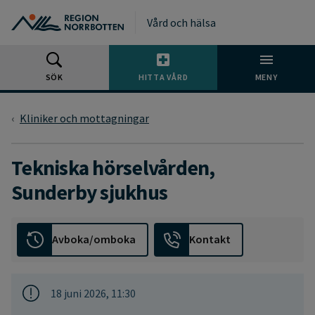
Gå till huvudmeny
Gå till övergripande innehåll
Gå till sidfoten
Vård och hälsa
SÖK
HITTA VÅRD
MENY
Kliniker och mottagningar
Tekniska hörselvården,
Sunderby sjukhus
Avboka/omboka
Kontakt
18 juni 2026, 11:30