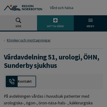
Gå till huvudmeny
Gå till övergripande innehåll
Gå till sidfoten
Vård och hälsa
SÖK
HITTA VÅRD
MENY
Kliniker och mottagningar
Vårdavdelning 51, urologi, ÖHN,
Sunderby sjukhus
Kontakt
På avdelningen vårdas i huvudsak patienter med
urologiska-, ögon-, öron-näsa-hals- , käkkirurgiska