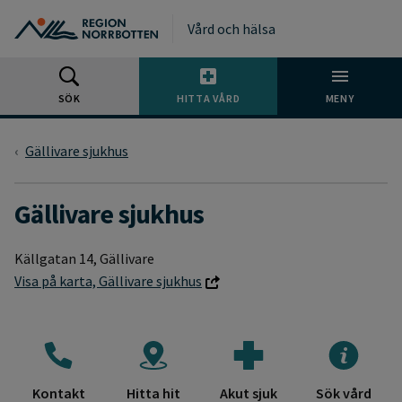
Gå till huvudmeny
Gå till övergripande innehåll
Gå till sidfoten
Vård och hälsa
SÖK
HITTA VÅRD
MENY
Gällivare sjukhus
Gällivare sjukhus
Källgatan 14, Gällivare
Visa på karta, Gällivare sjukhus
Genvägar till populärt innehåll på Gälliv
Kontakt
Hitta hit
Akut sjuk
Sök vård