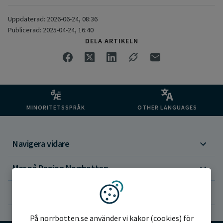
Uppdaterad: 2026-06-24, 08:36
Publicerad: 2025-04-24, 16:40
DELA ARTIKELN
MINORITETSSPRÅK
OTHER LANGUAGES
Navigera vidare
Mer på Region Norrbotten
Om webbplatsen
Vi använder kakor
På norrbotten.se använder vi kakor (cookies) för