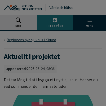
Gå till huvudmeny
Gå till övergripande innehåll
Gå till sidfoten
Vård och hälsa
SÖK
HITTA VÅRD
MENY
Regionens nya sjukhus i Kiruna
Aktuellt i projektet
Uppdaterad:
2026-06-24, 08:36
Det tar lång tid att bygga ett nytt sjukhus. Här ser du
vad som händer den närmaste tiden.