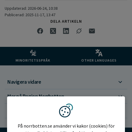
Uppdaterad: 2026-06-24, 10:38
Publicerad: 2025-11-17, 13:47
DELA ARTIKELN
MINORITETSSPRÅK
OTHER LANGUAGES
Navigera vidare
Mer på Region Norrbotten
Om webbplatsen
Vi använder kakor
På norrbotten.se använder vi kakor (cookies) för