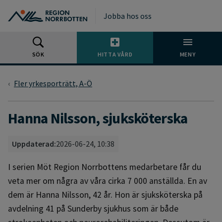
Gå till huvudmeny
Gå till övergripande innehåll
Gå till sidfoten
Jobba hos oss
SÖK
HITTA VÅRD
MENY
Fler yrkesporträtt, A-Ö
Hanna Nilsson, sjuksköterska
Uppdaterad:
2026-06-24, 10:38
I serien Möt Region Norrbottens medarbetare får du
veta mer om några av våra cirka 7 000 anställda. En av
dem är Hanna Nilsson, 42 år. Hon är sjuksköterska på
avdelning 41 på Sunderby sjukhus som är både