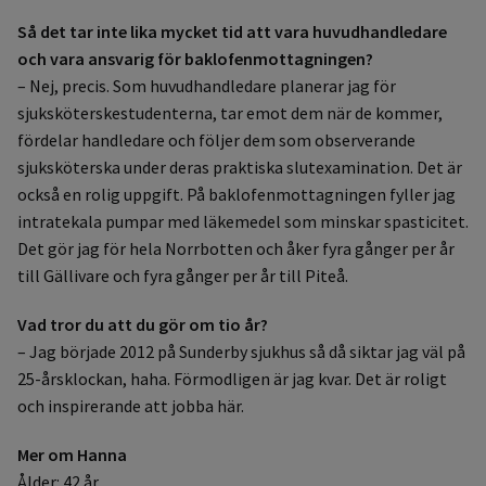
Så det tar inte lika mycket tid att vara huvudhandledare
och vara ansvarig för baklofenmottagningen?
– Nej, precis. Som huvudhandledare planerar jag för
sjuksköterskestudenterna, tar emot dem när de kommer,
fördelar handledare och följer dem som observerande
sjuksköterska under deras praktiska slutexamination. Det är
också en rolig uppgift. På baklofenmottagningen fyller jag
intratekala pumpar med läkemedel som minskar spasticitet.
Det gör jag för hela Norrbotten och åker fyra gånger per år
till Gällivare och fyra gånger per år till Piteå.
Vad tror du att du gör om tio år?
– Jag började 2012 på Sunderby sjukhus så då siktar jag väl på
25-årsklockan, haha. Förmodligen är jag kvar. Det är roligt
och inspirerande att jobba här.
Mer om Hanna
Ålder: 42 år