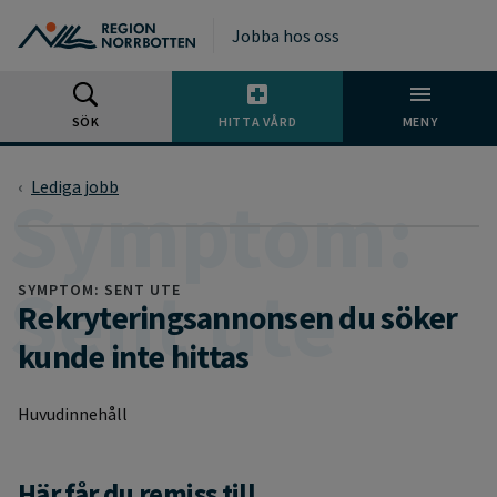
Gå till huvudmeny
Gå till övergripande innehåll
Gå till sidfoten
Jobba hos oss
SÖK
HITTA VÅRD
MENY
Lediga jobb
SYMPTOM: SENT UTE
Rekryteringsannonsen du söker
kunde inte hittas
Huvudinnehåll
Här får du remiss till