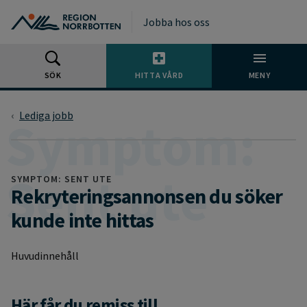
Gå till huvudmeny
Gå till övergripande innehåll
Gå till sidfoten
Jobba hos oss
SÖK
HITTA VÅRD
MENY
Lediga jobb
SYMPTOM: SENT UTE
Rekryteringsannonsen du söker
kunde inte hittas
Huvudinnehåll
Här får du remiss till