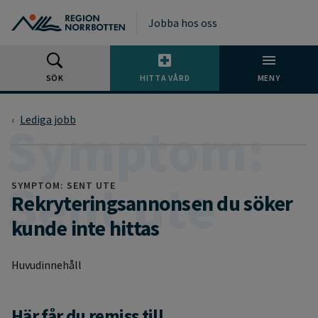
Gå till huvudmeny
Gå till övergripande innehåll
Gå till sidfoten
Jobba hos oss
SÖK
HITTA VÅRD
MENY
Lediga jobb
SYMPTOM: SENT UTE
Rekryteringsannonsen du söker
kunde inte hittas
Huvudinnehåll
Här får du remiss till