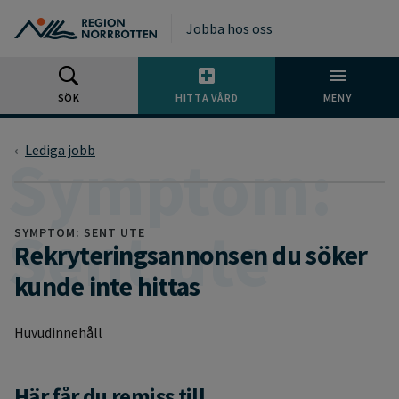
Gå till huvudmeny
Gå till övergripande innehåll
Gå till sidfoten
Jobba hos oss
SÖK
HITTA VÅRD
MENY
Lediga jobb
SYMPTOM: SENT UTE
Rekryteringsannonsen du söker
kunde inte hittas
Huvudinnehåll
Här får du remiss till