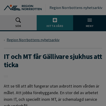
Gå till huvudmeny
Gå till övergripande innehåll
Gå till sidfoten
Region Norrbottens nyhetsarkiv
SÖK
HITTA VÅRD
MENY
Region Norrbottens nyhetsarkiv
IT och MT får Gällivare sjukhus att
ticka
Att se till att allt fungerar utan avbrott inom vården är
målet. Att jobba förebyggande. En stor del av arbetet
inom IT, och speciellt inom MT, är schemalagd service
och underhåll.