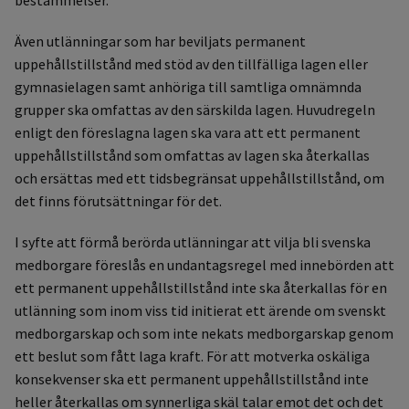
Även utlänningar som har beviljats permanent
uppehållstillstånd med stöd av den tillfälliga lagen eller
gymnasielagen samt anhöriga till samtliga omnämnda
grupper ska omfattas av den särskilda lagen. Huvudregeln
enligt den föreslagna lagen ska vara att ett permanent
uppehållstillstånd som omfattas av lagen ska återkallas
och ersättas med ett tidsbegränsat uppehållstillstånd, om
det finns förutsättningar för det.
I syfte att förmå berörda utlänningar att vilja bli svenska
medborgare föreslås en undantagsregel med innebörden att
ett permanent uppehållstillstånd inte ska återkallas för en
utlänning som inom viss tid initierat ett ärende om svenskt
medborgarskap och som inte nekats medborgarskap genom
ett beslut som fått laga kraft. För att motverka oskäliga
konsekvenser ska ett permanent uppehållstillstånd inte
heller återkallas om synnerliga skäl talar emot det och det