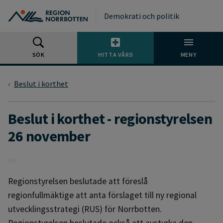
Gå till huvudmeny
Gå till övergripande innehåll
Gå till sidfoten
Demokrati och politik
SÖK
HITTA VÅRD
MENY
Beslut i korthet
Beslut i korthet - regionstyrelsen
26 november
Regionstyrelsen beslutade att föreslå
regionfullmäktige att anta förslaget till ny regional
utvecklingsstrategi (RUS) för Norrbotten.
Regionstyrelsen beslutade också att avstyrka den