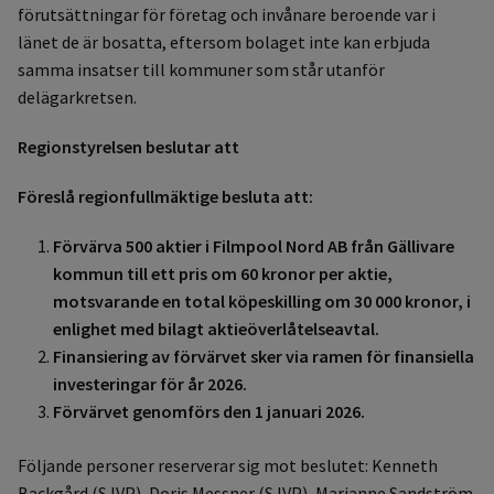
förutsättningar för företag och invånare beroende var i
länet de är bosatta, eftersom bolaget inte kan erbjuda
samma insatser till kommuner som står utanför
delägarkretsen.
Regionstyrelsen beslutar att
Föreslå regionfullmäktige besluta att:
Förvärva 500 aktier i Filmpool Nord AB från Gällivare
kommun till ett pris om 60 kronor per aktie,
motsvarande en total köpeskilling om 30 000 kronor, i
enlighet med bilagt aktieöverlåtelseavtal.
Finansiering av förvärvet sker via ramen för finansiella
investeringar för år 2026.
Förvärvet genomförs den 1 januari 2026.
Följande personer reserverar sig mot beslutet: Kenneth
Backgård (SJVP), Doris Messner (SJVP), Marianne Sandström