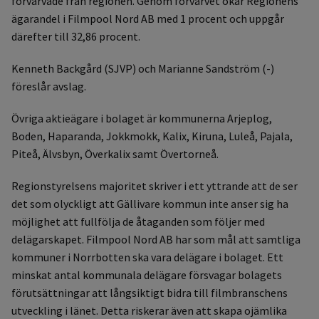
förvärvade från regionen. Genom förvärvet ökar Regionens
ägarandel i Filmpool Nord AB med 1 procent och uppgår
därefter till 32,86 procent.
Kenneth Backgård (SJVP) och Marianne Sandström (-)
föreslår avslag.
Övriga aktieägare i bolaget är kommunerna Arjeplog,
Boden, Haparanda, Jokkmokk, Kalix, Kiruna, Luleå, Pajala,
Piteå, Älvsbyn, Överkalix samt Övertorneå.
Regionstyrelsens majoritet skriver i ett yttrande att de ser
det som olyckligt att Gällivare kommun inte anser sig ha
möjlighet att fullfölja de åtaganden som följer med
delägarskapet. Filmpool Nord AB har som mål att samtliga
kommuner i Norrbotten ska vara delägare i bolaget. Ett
minskat antal kommunala delägare försvagar bolagets
förutsättningar att långsiktigt bidra till filmbranschens
utveckling i länet. Detta riskerar även att skapa ojämlika