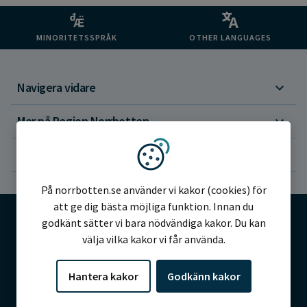
MINORITETSSPRÅK
OTHER LANGUAGES
Navigera vidare
Mer på Region Norrbotten
Om webbplatsen
Vi använder kakor
På norrbotten.se använder vi kakor (cookies) för
att ge dig bästa möjliga funktion. Innan du
godkänt sätter vi bara nödvändiga kakor. Du kan
välja vilka kakor vi får använda.
©2026 Region Norrbotten
Hantera kakor
Godkänn kakor
Alla rättigheter reserverade