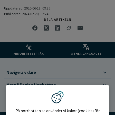
Uppdaterad: 2026-06-18, 09:35
Publicerad: 2024-02-20, 17:24
DELA ARTIKELN
MINORITETSSPRÅK
OTHER LANGUAGES
Navigera vidare
Mer på Region Norrbotten
Om webbplatsen
Vi använder kakor
På norrbotten.se använder vi kakor (cookies) för