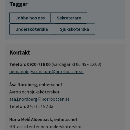
Taggar
Jobba hos oss
Sekreterare
Undersköterska
Sjuksköterska
Kontakt
Telefon: 0920-716 00
(vardagar kl 06.45 - 12.00)
bemanningscentrum@norrbotten.se
Åsa Nordberg, enhetschef
Avrop och sjuksköterskor
asa.j.nordberg@norrbotten.se
Telefon: 076-117 82 33
Nuria Melé Aldenbäck, enhetschef
HR-assistenter och undersköterskor