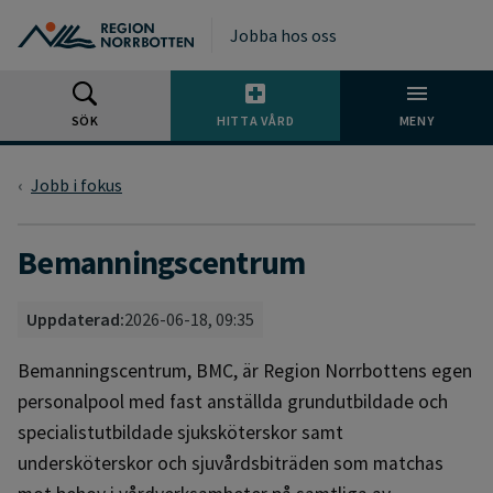
Gå till huvudmeny
Gå till övergripande innehåll
Gå till sidfoten
Jobba hos oss
SÖK
HITTA VÅRD
MENY
Jobb i fokus
Bemanningscentrum
Uppdaterad:
2026-06-18, 09:35
Bemanningscentrum, BMC, är Region Norrbottens egen
personalpool med fast anställda grundutbildade och
specialistutbildade sjuksköterskor samt
undersköterskor och sjuvårdsbiträden som matchas