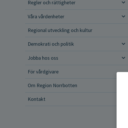
Regler och rättigheter
Reg
Våra vårdenheter
Vår
Regional utveckling och kultur
Demokrati och politik
Dem
Jobba hos oss
Job
För vårdgivare
Om Region Norrbotten
Om 
Kontakt