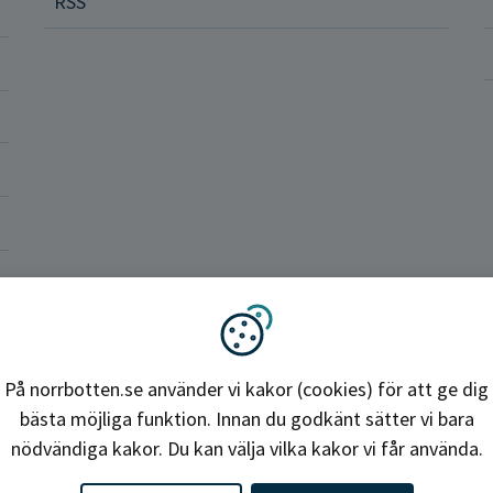
RSS
ler och rättigheter
a vårdenheter
okrati och politik
ba hos oss
Region Norrbotten
Vi använder kakor
På norrbotten.se använder vi kakor (cookies) för att ge dig
bästa möjliga funktion. Innan du godkänt sätter vi bara
nödvändiga kakor. Du kan välja vilka kakor vi får använda.