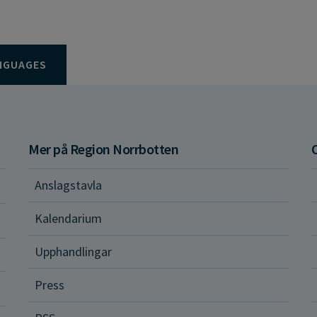
NGUAGES
Mer på Region Norrbotten
Anslagstavla
d och hälsa
Kalendarium
ital vård och tjänster
Upphandlingar
Press
dvård