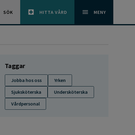
SÖK
HITTA VÅRD
MENY
Taggar
Jobba hos oss
Yrken
Sjuksköterska
Undersköterska
Vårdpersonal