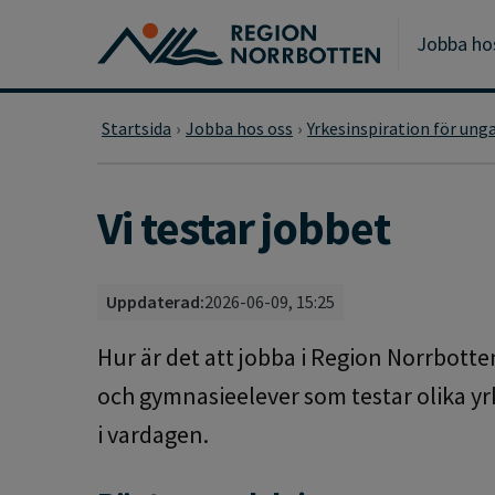
Gå till huvudmeny
Gå till övergripande innehåll
Gå till sidfoten
Jobba ho
Startsida
Jobba hos oss
Yrkesinspiration för ung
Vi testar jobbet
Uppdaterad:
2026-06-09, 15:25
Hur är det att jobba i Region Norrbotten
och gymnasieelever som testar olika yr
i vardagen.