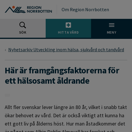
Gå till huvudmeny
Gå till övergripande innehåll
Gå till sidfoten
Om Region Norrbotten
SÖK
HITTA VÅRD
MENY
Nyhetsarkiv Utveckling inom hälsa, sjukvård och tandvård
Här är framgångsfaktorerna för
ett hälsosamt åldrande
Allt fler svenskar lever längre än 80 år, vilket i snabb takt
ökar behovet av vård. Det är också viktigt att kunna ha
ett gott liv på ålderns höst. Hur man åstadkommer det
är något som Albin Dahlin Almevall har forskat och