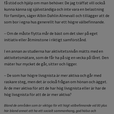
få stöd och hjälp om man behöver. De jag träffat vill också
kunna känna sig självständiga och inte vara en belastning
för familjen, säger Albin Dahlin Almevall och tillägger att de
som bor i egna hus generellt har ett högre välbefinnande.
– Om de måste flytta mår de bäst om det sker på eget
initiativ eller åtminstone i riktigt samförstånd.
I en annan av studierna har aktivitetsnivån mätts med en
aktivitetsmätare, som de får ha på sig en vecka på låret. Den
mäter hur mycket de går, sitter och ligger.
– De som har högre livsgnista är mer aktiva och går med
raskare steg, men det är också frågan om hönan och ägget.
Är de mer aktiva för att de har hög livsgnista eller är har de
hög livsgnista för att de är mer aktiva?
Bland de områden som är viktiga för ett högt välbefinnande vid 80 plus
hör bland annat att ha ett socialt sammanhang, god hälsa och