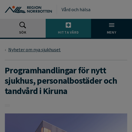
Gå till huvudmeny
Gå till övergripande innehåll
Gå till sidfoten
Vård och hälsa
SÖK
HITTA VÅRD
MENY
Nyheter om nya sjukhuset
Programhandlingar för nytt
sjukhus, personalbostäder och
tandvård i Kiruna