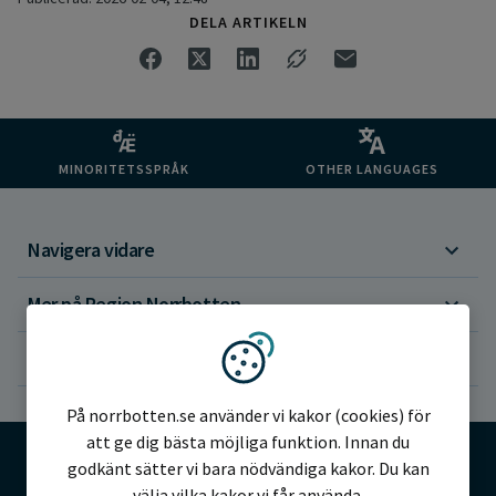
DELA ARTIKELN
MINORITETSSPRÅK
OTHER LANGUAGES
Navigera vidare
Mer på Region Norrbotten
Om webbplatsen
Vi använder kakor
På norrbotten.se använder vi kakor (cookies) för
att ge dig bästa möjliga funktion. Innan du
godkänt sätter vi bara nödvändiga kakor. Du kan
välja vilka kakor vi får använda.