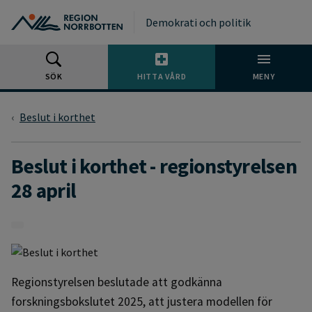
Gå till huvudmeny
Gå till övergripande innehåll
Gå till sidfoten
Demokrati och politik
SÖK
HITTA VÅRD
MENY
Beslut i korthet
Beslut i korthet - regionstyrelsen
28 april
Regionstyrelsen beslutade att godkänna
forskningsbokslutet 2025, att justera modellen för