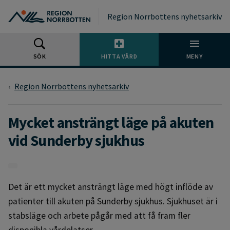
Gå till huvudmeny
Gå till övergripande innehåll
Gå till sidfoten
Region Norrbottens nyhetsarkiv
SÖK
HITTA VÅRD
MENY
Region Norrbottens nyhetsarkiv
Mycket ansträngt läge på akuten
vid Sunderby sjukhus
Det är ett mycket ansträngt läge med högt inflöde av
patienter till akuten på Sunderby sjukhus. Sjukhuset är i
stabsläge och arbete pågår med att få fram fler
disponibla vårdplatser.