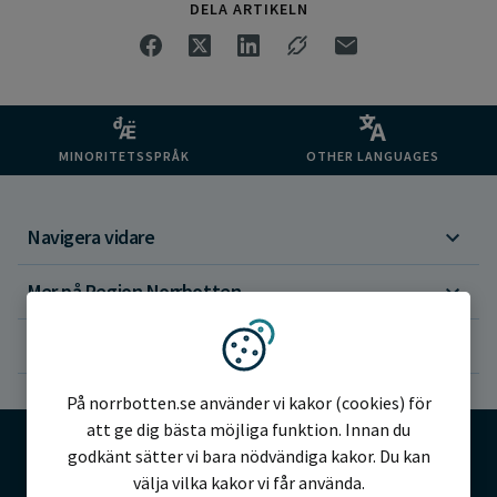
DELA ARTIKELN
MINORITETSSPRÅK
OTHER LANGUAGES
Navigera vidare
Mer på Region Norrbotten
Om webbplatsen
Vi använder kakor
På norrbotten.se använder vi kakor (cookies) för
att ge dig bästa möjliga funktion. Innan du
godkänt sätter vi bara nödvändiga kakor. Du kan
välja vilka kakor vi får använda.