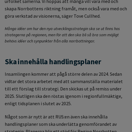
urfolket samerna. Vi hoppas att många vill vara med och
skapa Norrbottens riktning framåt, men också vara med och
göra verkstad av visionerna, säger Tove Cullhed.
Många idéer om hur den nya utvecklingsstrategin ska se ut finns hos
strategerna på regionen, men för att den ska bli så bra som möjligt
behövs idéer och synpunkter från alla norrbottningar.
Ska innehålla handlingsplaner
Insamlingen kommer att pågå större delen av 2024. Sedan
vidtar det stora arbetet med att sammanställa materialet
till ett förslag till strategi. Den skickas ut på remiss under
2025. Slutligen ska den röstas igenom i regionfullmäktige,
enligt tidsplanen i slutet av 2025.
Något som är nytt är att RUS:en även ska innehålla
handlingsplaner som ska underlätta genomförandet av
strategin. Planerna blir ett stöd för Region Norrbotten,