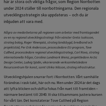
här är stora och viktiga frågor, som Region Norrbotten
under 2024 ställer till norrbottningarna. Den regionala
utvecklingsstrategin ska uppdateras – och du är
inbjuden att vara med.
Några av medarbetarna på regionen som arbetar med framtagandet
av en ny regional utvecklingsstrategi: från vänster Greta Isaksson,
strateg bolag, Roger Ylinenpää, strateg landsbygd, bredband och
projektstöd, Per Erik Andersson, processledare EU-program, Tove
Cullhed, processledare regional utvecklingsstrategi, Carl Rova, strateg
internationella frågor, Carolina Lundmark Weinz, projektledare Arctic
Design Center, Ludvig Sjödin, vikarierande verksamhetsledare
Resurscentrum för konst, samt Ulrika Nilsson, strateg infrastruktur.
Utvecklingshjulen snurrar fort i Norrbotten. Vårt samhälle
förändras i rask takt, här och nu. Men under 2024 är det dags
att lyfta blicken och skifta fokus från nuet till framtiden –
närmare bestämt till 2040. Vi ska tillsammans justera kursen
för vårt län. Det konstaterar Tove Cullhed på Region