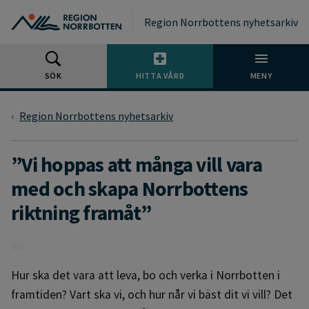
Gå till huvudmeny
Gå till övergripande innehåll
Gå till sidfoten
Region Norrbottens nyhetsarkiv
SÖK
HITTA VÅRD
MENY
Region Norrbottens nyhetsarkiv
”Vi hoppas att många vill vara
med och skapa Norrbottens
riktning framåt”
Hur ska det vara att leva, bo och verka i Norrbotten i
framtiden? Vart ska vi, och hur når vi bäst dit vi vill? Det