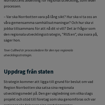
Norrbottens avdelning för regional utveckling, som leder
processen.
– Var ska Norrbotten vara på lång sikt? Hur ska vi ta oss an
våra gemensamma samhällsutmaningar? Och hur ska vi
jobba tillsammans för att nå dit vi vill? Det är frågor som
den regionala utvecklingsstrategin, ”RUS:en”, ska svara på,
säger hon.
Tove Cullhed är processledare för den nya regionala
utvecklingsstrategin.
Uppdrag från staten
Strategin kommer att ligga till grund för beslut om vad
Region Norrbotten ska satsa sina regionala
utvecklingsmedel på. Den ger vägledning om vilka slags
projekt och stöd till företag som ska genomföras och var
regionen ska fokusera sina ansträngningar.