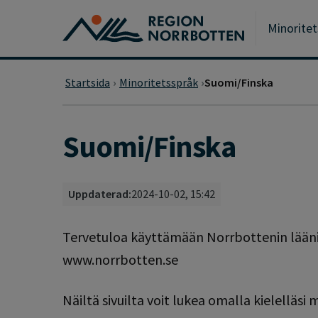
Gå till huvudmeny
Gå till övergripande innehåll
Gå till sidfoten
Minorite
Startsida
Minoritetsspråk
Suomi/Finska
Suomi/Finska
Uppdaterad:
2024-10-02, 15:42
Tervetuloa käyttämään Norrbottenin läänin
www.norrbotten.se
Näiltä sivuilta voit lukea omalla kielelläsi