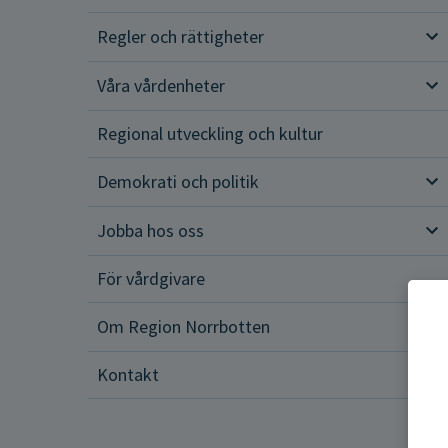
Regler och rättigheter
Reg
Våra vårdenheter
Vår
Regional utveckling och kultur
Demokrati och politik
Dem
Jobba hos oss
Job
För vårdgivare
Om Region Norrbotten
Om 
Kontakt