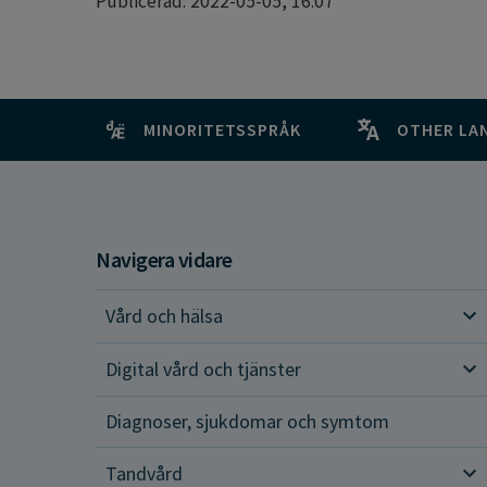
Publicerad: 2022-05-05, 16:07
MINORITETSSPRÅK
OTHER LA
Navigera vidare
Vård och hälsa
Vår
Digital vård och tjänster
Dig
Diagnoser, sjukdomar och symtom
Tandvård
Tan