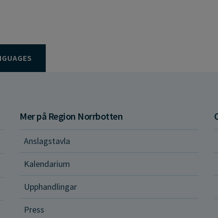
NGUAGES
Mer på Region Norrbotten
Anslagstavla
d och hälsa
Kalendarium
ital vård och tjänster
Upphandlingar
Press
dvård