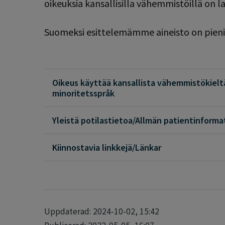
oikeuksia kansallisilla vähemmistöillä on l
Suomeksi esittelemämme aineisto on pieni 
Oikeus käyttää kansallista vähemmistökieltä
minoritetsspråk
Yleistä potilastietoa/Allmän patientinforma
Kiinnostavia linkkejä/Länkar
Uppdaterad: 2024-10-02, 15:42