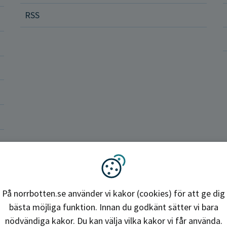
RSS
ler och rättigheter
a vårdenheter
okrati och politik
ba hos oss
Region Norrbotten
Vi använder kakor
På norrbotten.se använder vi kakor (cookies) för att ge dig
bästa möjliga funktion. Innan du godkänt sätter vi bara
nödvändiga kakor. Du kan välja vilka kakor vi får använda.