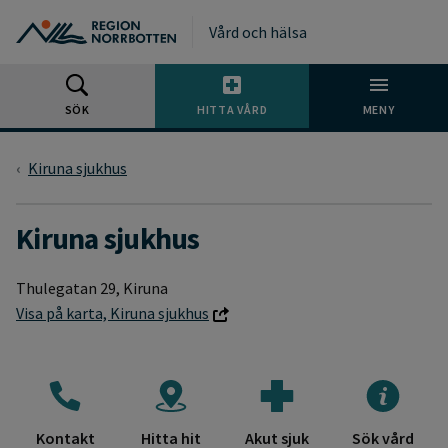
Gå till huvudmeny
Gå till övergripande innehåll
Gå till sidfoten
Vård och hälsa
SÖK
HITTA VÅRD
MENY
Kiruna sjukhus
Kiruna sjukhus
Thulegatan 29, Kiruna
Visa på karta, Kiruna sjukhus
Genvägar till populärt innehåll på Kirun
Kontakt
Hitta hit
Akut sjuk
Sök vård