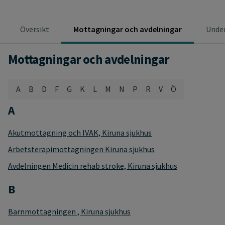
Översikt
Mottagningar och avdelningar
Under
Mottagningar och avdelningar
A
B
D
F
G
K
L
M
N
P
R
V
Ö
A
Akutmottagning och IVAK, Kiruna sjukhus
Arbetsterapimottagningen Kiruna sjukhus
Avdelningen Medicin rehab stroke, Kiruna sjukhus
B
Barnmottagningen , Kiruna sjukhus