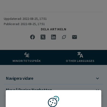
Uppdaterad: 2022-08-25, 17:51
Publicerad: 2022-08-25, 17:51
DELA ARTIKELN
MINORITETSSPRÅK
OTHER LANGUAGES
Navigera vidare
Mer på Region Norrbotten
Om webbplatsen
Vi använder kakor