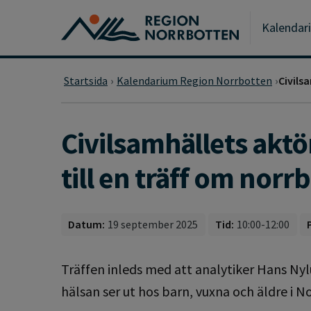
Gå till huvudmeny
Gå till övergripande innehåll
Gå till sidfoten
Kalendar
Startsida
Kalendarium Region Norrbotten
Civils
Civilsamhällets akt
till en träff om norr
Datum:
19 september 2025
Tid:
10:00-12:00
Träffen inleds med att analytiker Hans Ny
hälsan ser ut hos barn, vuxna och äldre i N