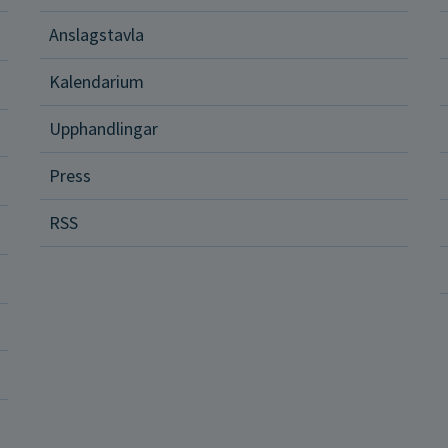
Anslagstavla
d och hälsa
Kalendarium
ital vård och tjänster
Upphandlingar
Press
dvård
RSS
ler och rättigheter
a vårdenheter
okrati och politik
ba hos oss