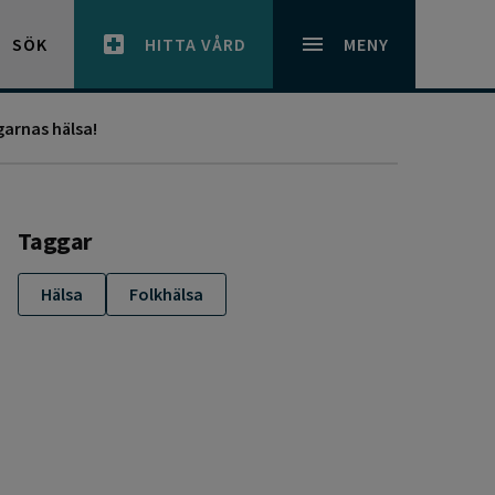
SÖK
HITTA VÅRD
MENY
garnas hälsa!
Taggar
Hälsa
Folkhälsa