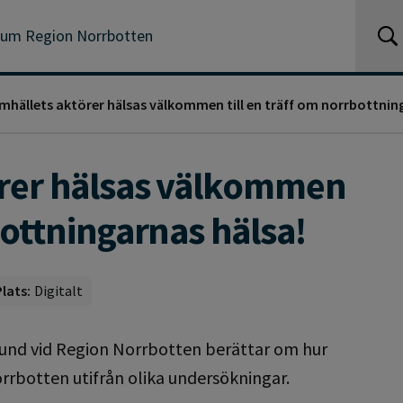
ium Region Norrbotten
amhällets aktörer hälsas välkommen till en träff om norrbottnin
örer hälsas välkommen
bottningarnas hälsa!
Plats:
Digitalt
lund vid Region Norrbotten berättar om hur
orrbotten utifrån olika undersökningar.