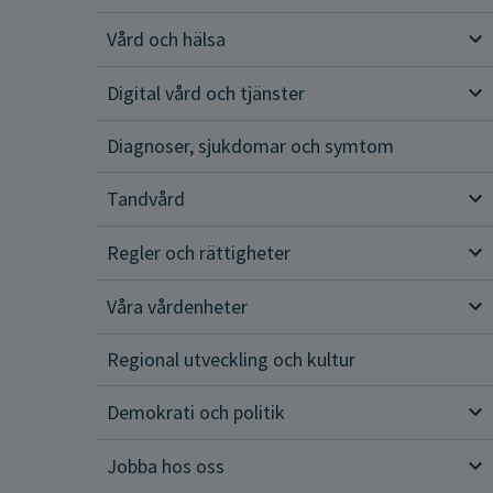
Vård och hälsa
Vår
Digital vård och tjänster
Dig
Diagnoser, sjukdomar och symtom
Tandvård
Tan
Regler och rättigheter
Reg
Våra vårdenheter
Vår
Regional utveckling och kultur
Demokrati och politik
Dem
Jobba hos oss
Job