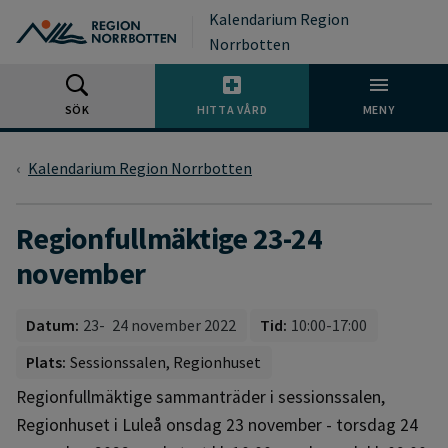
Gå till huvudmeny
Gå till övergripande innehåll
Gå till sidfoten
Kalendarium Region
Norrbotten
SÖK
HITTA VÅRD
MENY
Kalendarium Region Norrbotten
Regionfullmäktige 23-24
november
Datum:
23
24 november 2022
Tid:
10:00-17:00
Plats:
Sessionssalen, Regionhuset
Regionfullmäktige sammanträder i sessionssalen,
Regionhuset i Luleå onsdag 23 november - torsdag 24