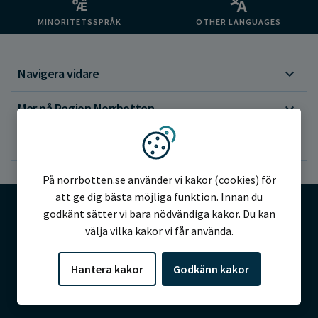
MINORITETSSPRÅK
OTHER LANGUAGES
Navigera vidare
Mer på Region Norrbotten
Om webbplatsen
Vi använder kakor
På norrbotten.se använder vi kakor (cookies) för
att ge dig bästa möjliga funktion. Innan du
godkänt sätter vi bara nödvändiga kakor. Du kan
välja vilka kakor vi får använda.
©2026 Region Norrbotten
Hantera kakor
Godkänn kakor
Alla rättigheter reserverade