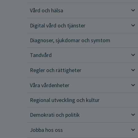
Vård och hälsa
Vår
Digital vård och tjänster
Dig
Diagnoser, sjukdomar och symtom
Tandvård
Tan
Regler och rättigheter
Reg
Våra vårdenheter
Vår
Regional utveckling och kultur
Demokrati och politik
Dem
Jobba hos oss
Job