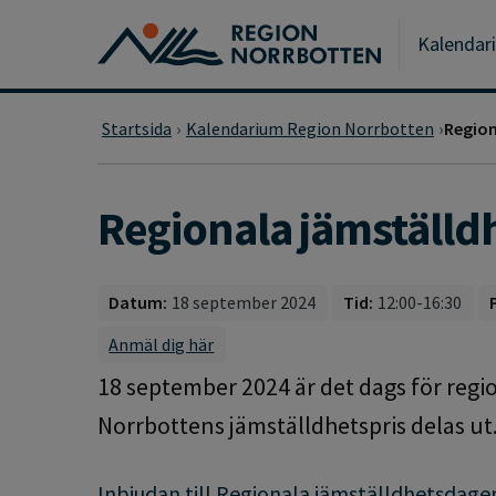
Gå till huvudmeny
Gå till övergripande innehåll
Gå till sidfoten
Kalendar
Startsida
Kalendarium Region Norrbotten
Region
Regionala jämställ
Datum:
18 september 2024
Tid:
12:00-16:30
Anmäl dig här
18 september 2024 är det dags för reg
Norrbottens jämställdhetspris delas ut
Inbjudan till Regionala jämställdhetsdage