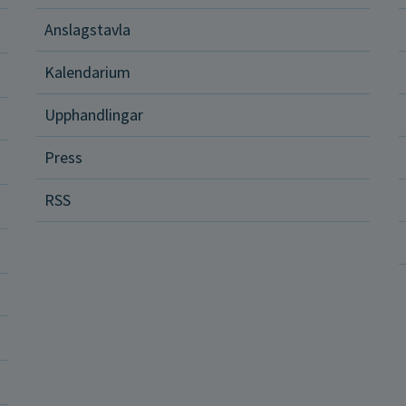
Anslagstavla
d och hälsa
Kalendarium
ital vård och tjänster
Upphandlingar
Press
dvård
RSS
ler och rättigheter
a vårdenheter
okrati och politik
ba hos oss