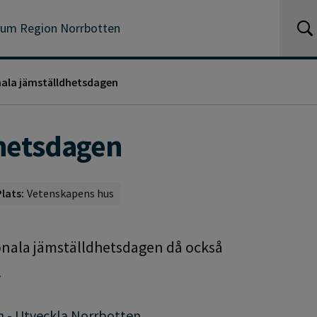
ium Region Norrbotten
ala jämställdhetsdagen
dhetsdagen
Plats:
Vetenskapens hus
ionala jämställdhetsdagen då också
.
n - Utveckla Norrbotten