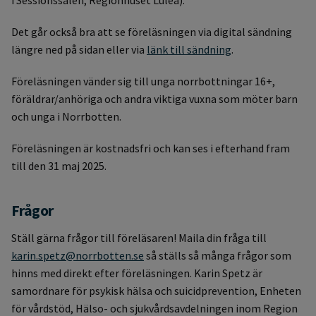
i Sessionssalen, Regionhuset Luleå).
Det går också bra att se föreläsningen via digital sändning
längre ned på sidan eller via
länk till sändning
.
Föreläsningen vänder sig till unga norrbottningar 16+,
föräldrar/anhöriga och andra viktiga vuxna som möter barn
och unga i Norrbotten.
Föreläsningen är kostnadsfri och kan ses i efterhand fram
till den 31 maj 2025.
Frågor
Ställ gärna frågor till föreläsaren! Maila din fråga till
karin.spetz@norrbotten.se
så ställs så många frågor som
hinns med direkt efter föreläsningen. Karin Spetz är
samordnare för psykisk hälsa och suicidprevention, Enheten
för vårdstöd, Hälso- och sjukvårdsavdelningen inom Region