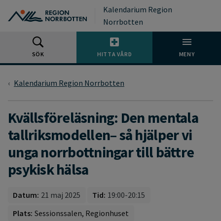
Gå till huvudmeny
Gå till övergripande innehåll
Gå till sidfoten
Kalendarium Region
Norrbotten
SÖK
HITTA VÅRD
MENY
Kalendarium Region Norrbotten
Kvällsföreläsning: Den mentala
tallriksmodellen– så hjälper vi
unga norrbottningar till bättre
psykisk hälsa
Datum:
21 maj 2025
Tid:
19:00-20:15
Plats:
Sessionssalen, Regionhuset