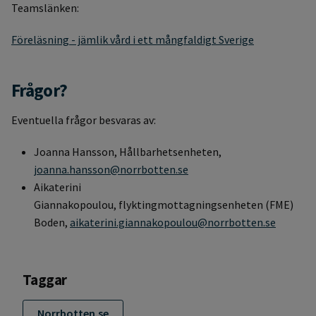
Teamslänken:
Föreläsning - jämlik vård i ett mångfaldigt Sverige
Frågor?
Eventuella frågor besvaras av:
Joanna Hansson, Hållbarhetsenheten,
joanna.hansson@norrbotten.se
Aikaterini
Giannakopoulou, flyktingmottagningsenheten (FME)
Boden,
aikaterini.giannakopoulou@norrbotten.se
Taggar
Norrbotten.se