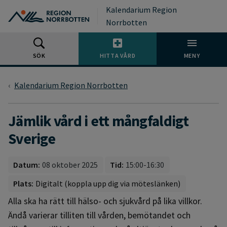
Gå till huvudmeny
Gå till övergripande innehåll
Gå till sidfoten
Kalendarium Region
Norrbotten
SÖK
HITTA VÅRD
MENY
Kalendarium Region Norrbotten
Jämlik vård i ett mångfaldigt
Sverige
Datum:
08 oktober 2025
Tid:
15:00-16:30
Plats:
Digitalt (koppla upp dig via möteslänken)
Alla ska ha rätt till hälso- och sjukvård på lika villkor.
Ändå varierar tilliten till vården, bemötandet och