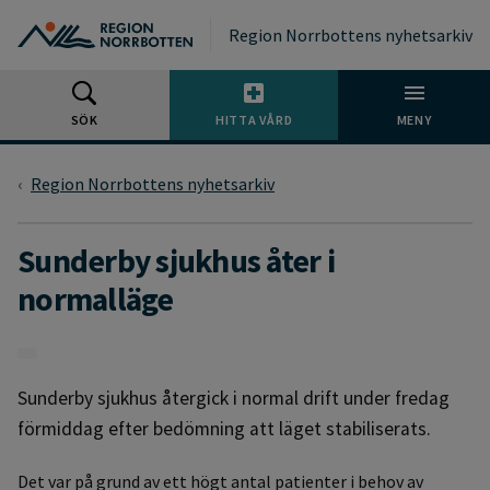
Gå till huvudmeny
Gå till övergripande innehåll
Gå till sidfoten
Region Norrbottens nyhetsarkiv
SÖK
HITTA VÅRD
MENY
Region Norrbottens nyhetsarkiv
Sunderby sjukhus åter i
normalläge
Sunderby sjukhus återgick i normal drift under fredag
förmiddag efter bedömning att läget stabiliserats.
Det var på grund av ett högt antal patienter i behov av