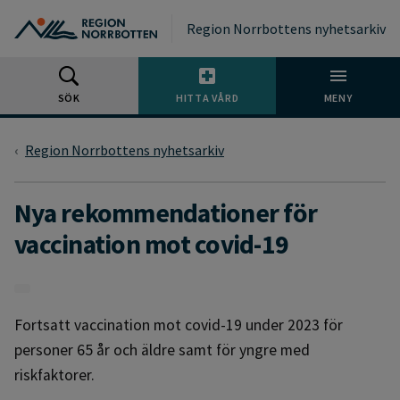
Gå till huvudmeny
Gå till övergripande innehåll
Gå till sidfoten
Region Norrbottens nyhetsarkiv
SÖK
HITTA VÅRD
MENY
Region Norrbottens nyhetsarkiv
Nya rekommendationer för
vaccination mot covid-19
Fortsatt vaccination mot covid-19 under 2023 för
personer 65 år och äldre samt för yngre med
riskfaktorer.