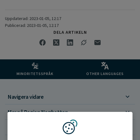
Uppdaterad: 2023-01-05, 12:17
Publicerad: 2023-01-05, 12:17
DELA ARTIKELN
MINORITETSSPRÅK
OTHER LANGUAGES
Navigera vidare
Mer på Region Norrbotten
Om webbplatsen
Vi använder kakor