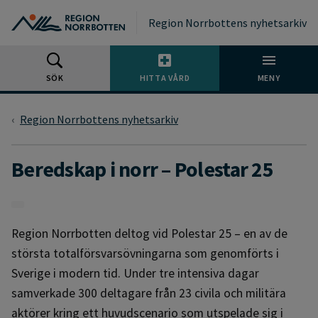
Gå till huvudmeny
Gå till övergripande innehåll
Gå till sidfoten
Region Norrbottens nyhetsarkiv
SÖK
HITTA VÅRD
MENY
Region Norrbottens nyhetsarkiv
Beredskap i norr – Polestar 25
Region Norrbotten deltog vid Polestar 25 – en av de
största totalförsvarsövningarna som genomförts i
Sverige i modern tid. Under tre intensiva dagar
samverkade 300 deltagare från 23 civila och militära
aktörer kring ett huvudscenario som utspelade sig i