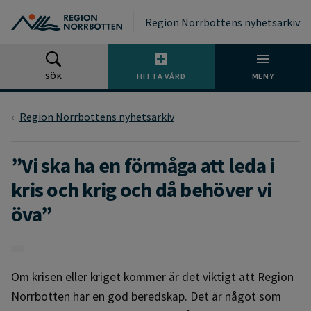
Gå till huvudmeny
Gå till övergripande innehåll
Gå till sidfoten
Region Norrbottens nyhetsarkiv
SÖK
HITTA VÅRD
MENY
Region Norrbottens nyhetsarkiv
”Vi ska ha en förmåga att leda i
kris och krig och då behöver vi
öva”
Om krisen eller kriget kommer är det viktigt att Region
Norrbotten har en god beredskap. Det är något som