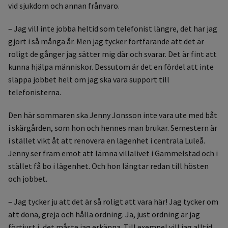
vid sjukdom och annan frånvaro.
– Jag vill inte jobba heltid som telefonist längre, det har jag
gjort i så många år. Men jag tycker fortfarande att det är
roligt de gånger jag sätter mig där och svarar. Det är fint att
kunna hjälpa människor. Dessutom är det en fördel att inte
släppa jobbet helt om jag ska vara support till
telefonisterna.
Den här sommaren ska Jenny Jonsson inte vara ute med båt
i skärgården, som hon och hennes man brukar. Semestern är
i stället vikt åt att renovera en lägenhet i centrala Luleå.
Jenny ser fram emot att lämna villalivet i Gammelstad och i
stället få bo i lägenhet. Och hon längtar redan till hösten
och jobbet.
– Jag tycker ju att det är så roligt att vara här! Jag tycker om
att dona, greja och hålla ordning. Ja, just ordning är jag
förtjust i, det måste jag erkänna. Till exempel vill jag alltid