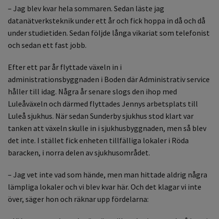
– Jag blev kvar hela sommaren. Sedan läste jag
datanätverksteknik under ett år och fick hoppa in då och då
under studietiden. Sedan följde långa vikariat som telefonist
och sedan ett fast jobb.
Efter ett par år flyttade växeln in i
administrationsbyggnaden i Boden där Administrativ service
håller till idag. Några år senare slogs den ihop med
Luleåväxeln och därmed flyttades Jennys arbetsplats till
Luleå sjukhus. När sedan Sunderby sjukhus stod klart var
tanken att växeln skulle in i sjukhusbyggnaden, men så blev
det inte. I stället fick enheten tillfälliga lokaler i Röda
baracken, i norra delen av sjukhusområdet.
– Jag vet inte vad som hände, men man hittade aldrig några
lämpliga lokaler och vi blev kvar här. Och det klagar vi inte
över, säger hon och räknar upp fördelarna: