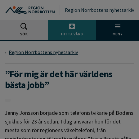
Gå till huvudmeny
Gå till övergripande innehåll
Gå till sidfoten
Region Norrbottens nyhetsarkiv
SÖK
HITTA VÅRD
MENY
Region Norrbottens nyhetsarkiv
”För mig är det här världens
bästa jobb”
Jenny Jonsson började som telefonistvikarie på Bodens
sjukhus för 23 år sedan. I dag ansvarar hon för det
mesta som rör regionens växeltelefoni, från
registerhantering till röstbrevlådor. ”Jag gillar att hålla