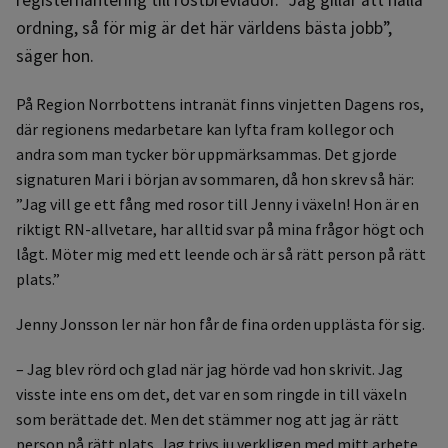
ordning, så för mig är det här världens bästa jobb”,
säger hon.
På Region Norrbottens intranät finns vinjetten Dagens ros,
där regionens medarbetare kan lyfta fram kollegor och
andra som man tycker bör uppmärksammas. Det gjorde
signaturen Mari i början av sommaren, då hon skrev så här:
”Jag vill ge ett fång med rosor till Jenny i växeln! Hon är en
riktigt RN-allvetare, har alltid svar på mina frågor högt och
lågt. Möter mig med ett leende och är så rätt person på rätt
plats.”
Jenny Jonsson ler när hon får de fina orden upplästa för sig.
– Jag blev rörd och glad när jag hörde vad hon skrivit. Jag
visste inte ens om det, det var en som ringde in till växeln
som berättade det. Men det stämmer nog att jag är rätt
person på rätt plats. Jag trivs ju verkligen med mitt arbete.