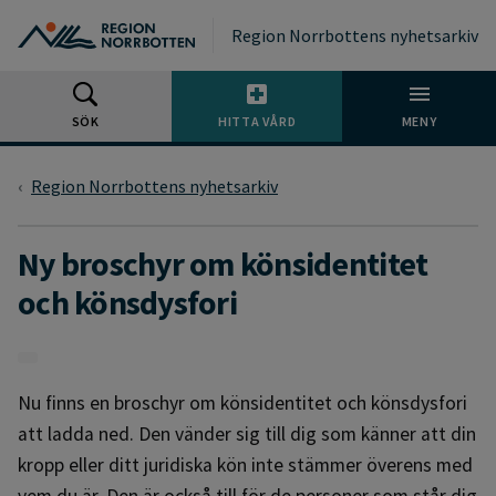
Gå till huvudmeny
Gå till övergripande innehåll
Gå till sidfoten
Region Norrbottens nyhetsarkiv
SÖK
HITTA VÅRD
MENY
Region Norrbottens nyhetsarkiv
Ny broschyr om könsidentitet
och könsdysfori
Nu finns en broschyr om könsidentitet och könsdysfori
att ladda ned. Den vänder sig till dig som känner att din
kropp eller ditt juridiska kön inte stämmer överens med
vem du är. Den är också till för de personer som står dig