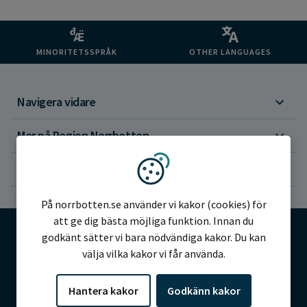
MINORITETSSPRÅK
OTHER LANGUAGES
Navigera vidare
Mer på Region Norrbotten
Om webbplatsen
Vi använder kakor
På norrbotten.se använder vi kakor (cookies) för
att ge dig bästa möjliga funktion. Innan du
godkänt sätter vi bara nödvändiga kakor. Du kan
välja vilka kakor vi får använda.
©2026 Region Norrbotten
Hantera kakor
Godkänn kakor
Alla rättigheter reserverade