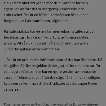
själv erfarenhet att jobba med de nuvarande larmen i
egenskap av före detta röntgensjuksköterska och
enhetschef. Det är en fördel i förståelsen för hur det
fungerar ute i verksamheten, säger hon.
På Kalix sjukhus har de nya larmen redan installerats och
beräknas tas i bruk inom kort, följt av Kiruna sjukhus i
januari, Piteå sjukhus under våren och avslutningsvis
Sunderby sjukhus efter sommaren.
– Det är en preliminär införandeplan så det kan förändras. Då
det gäller Gällivare sjukhus är det just nu inte inplanerat för
ett utbyte eftersom de har en nyare version av nuvarande
system. Tekniskt sett håller det något år till, men möjligen
kan även de komma att få ett tidigare utbyte, säger Peder
Jendersen.
Peder Jendersen, Anna Rova Johansson och Johan Erixon konstaterar