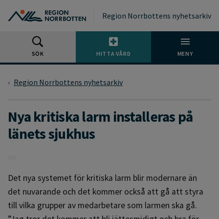
Gå till huvudmeny
Gå till övergripande innehåll
Gå till sidfoten
Region Norrbottens nyhetsarkiv
SÖK
HITTA VÅRD
MENY
Region Norrbottens nyhetsarkiv
Nya kritiska larm installeras på
länets sjukhus
Det nya systemet för kritiska larm blir modernare än
det nuvarande och det kommer också att gå att styra
till vilka grupper av medarbetare som larmen ska gå.
”Jag tror det kommer att bli jättesmidigt och bra för