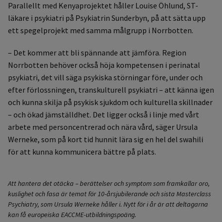
Parallellt med Kenyaprojektet håller Louise Öhlund, ST-
läkare i psykiatri på Psykiatrin Sunderbyn, på att sätta upp
ett spegelprojekt med samma målgrupp i Norrbotten.
– Det kommer att bli spännande att jämföra. Region
Norrbotten behöver också höja kompetensen i perinatal
psykiatri, det vill säga psykiska störningar före, under och
efter förlossningen, transkulturell psykiatri – att känna igen
och kunna skilja på psykisk sjukdom och kulturella skillnader
– och ökad jämställdhet. Det ligger också i linje med vårt
arbete med personcentrerad och nära vård, säger Ursula
Werneke, som på kort tid hunnit lära sig en hel del swahili
för att kunna kommunicera bättre på plats.
Att hantera det otäcka – berättelser och symptom som framkallar oro,
kuslighet och fasa är temat för 10-årsjubilerande och sista Masterclass
Psychiatry, som Ursula Werneke håller i. Nytt för i år är att deltagarna
kan få europeiska EACCME-utbildningspoäng.