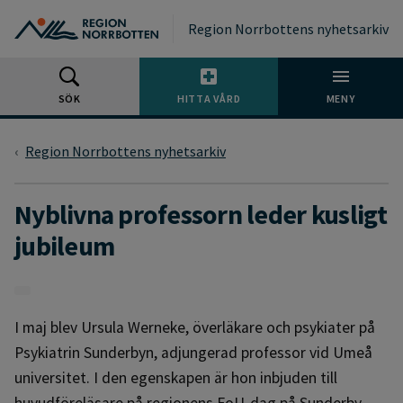
Gå till huvudmeny
Gå till övergripande innehåll
Gå till sidfoten
Region Norrbottens nyhetsarkiv
SÖK
HITTA VÅRD
MENY
Region Norrbottens nyhetsarkiv
Nyblivna professorn leder kusligt
jubileum
I maj blev Ursula Werneke, överläkare och psykiater på
Psykiatrin Sunderbyn, adjungerad professor vid Umeå
universitet. I den egenskapen är hon inbjuden till
huvudföreläsare på regionens FoU-dag på Sunderby