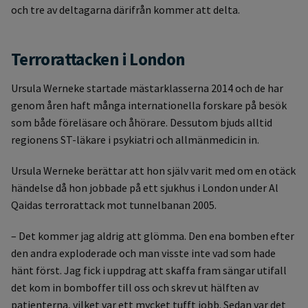
och tre av deltagarna därifrån kommer att delta.
Terrorattacken i London
Ursula Werneke startade mästarklasserna 2014 och de har
genom åren haft många internationella forskare på besök
som både föreläsare och åhörare. Dessutom bjuds alltid
regionens ST-läkare i psykiatri och allmänmedicin in.
Ursula Werneke berättar att hon själv varit med om en otäck
händelse då hon jobbade på ett sjukhus i London under Al
Qaidas terrorattack mot tunnelbanan 2005.
– Det kommer jag aldrig att glömma. Den ena bomben efter
den andra exploderade och man visste inte vad som hade
hänt först. Jag fick i uppdrag att skaffa fram sängar utifall
det kom in bomboffer till oss och skrev ut hälften av
patienterna, vilket var ett mycket tufft jobb. Sedan var det