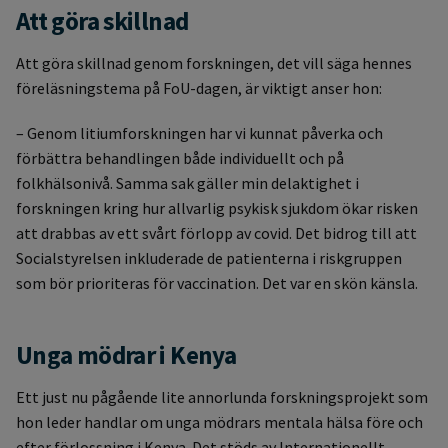
Att göra skillnad
Att göra skillnad genom forskningen, det vill säga hennes
föreläsningstema på FoU-dagen, är viktigt anser hon:
– Genom litiumforskningen har vi kunnat påverka och
förbättra behandlingen både individuellt och på
folkhälsonivå. Samma sak gäller min delaktighet i
forskningen kring hur allvarlig psykisk sjukdom ökar risken
att drabbas av ett svårt förlopp av covid. Det bidrog till att
Socialstyrelsen inkluderade de patienterna i riskgruppen
som bör prioriteras för vaccination. Det var en skön känsla.
Unga mödrar i Kenya
Ett just nu pågående lite annorlunda forskningsprojekt som
hon leder handlar om unga mödrars mentala hälsa före och
efter förlossning i Kenya. Det stöds av Internationellt