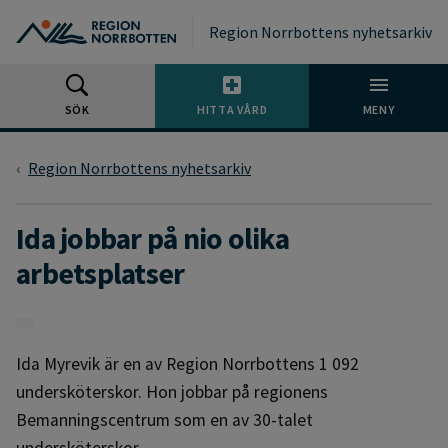
Gå till huvudmeny
Gå till övergripande innehåll
Gå till sidfoten
Region Norrbottens nyhetsarkiv
SÖK
HITTA VÅRD
MENY
Region Norrbottens nyhetsarkiv
Ida jobbar på nio olika
arbetsplatser
Ida Myrevik är en av Region Norrbottens 1 092
undersköterskor. Hon jobbar på regionens
Bemanningscentrum som en av 30-talet
undersköterskor.