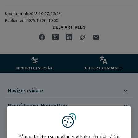
Uppdaterad: 2025-10-27, 13:47
Publicerad: 2025-10-26, 10:00
DELA ARTIKELN
MINORITETSSPRÅK
OTHER LANGUAGES
Navigera vidare
Mer på Region Norrbotten
Om webbplatsen
Vi använder kakor
På norrbotten.se använder vi kakor (cookies) för