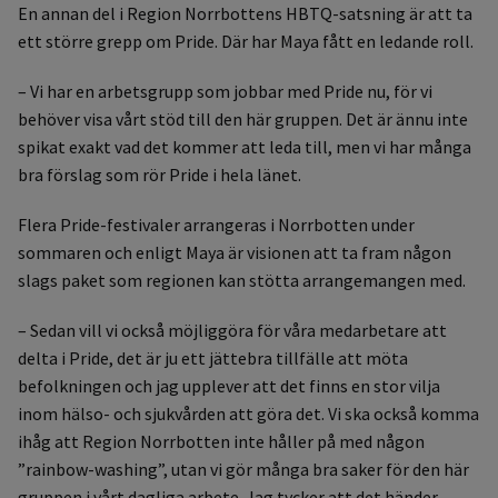
En annan del i Region Norrbottens HBTQ-satsning är att ta
ett större grepp om Pride. Där har Maya fått en ledande roll.
– Vi har en arbetsgrupp som jobbar med Pride nu, för vi
behöver visa vårt stöd till den här gruppen. Det är ännu inte
spikat exakt vad det kommer att leda till, men vi har många
bra förslag som rör Pride i hela länet.
Flera Pride-festivaler arrangeras i Norrbotten under
sommaren och enligt Maya är visionen att ta fram någon
slags paket som regionen kan stötta arrangemangen med.
– Sedan vill vi också möjliggöra för våra medarbetare att
delta i Pride, det är ju ett jättebra tillfälle att möta
befolkningen och jag upplever att det finns en stor vilja
inom hälso- och sjukvården att göra det. Vi ska också komma
ihåg att Region Norrbotten inte håller på med någon
”rainbow-washing”, utan vi gör många bra saker för den här
gruppen i vårt dagliga arbete. Jag tycker att det händer