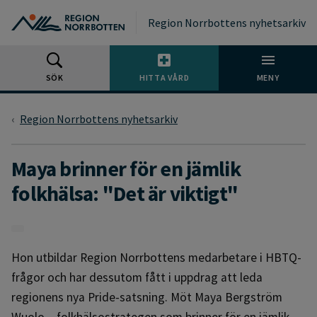
Gå till huvudmeny
Gå till övergripande innehåll
Gå till sidfoten
Region Norrbottens nyhetsarkiv
SÖK
HITTA VÅRD
MENY
Region Norrbottens nyhetsarkiv
Maya brinner för en jämlik
folkhälsa: "Det är viktigt"
Hon utbildar Region Norrbottens medarbetare i HBTQ-
frågor och har dessutom fått i uppdrag att leda
regionens nya Pride-satsning. Möt Maya Bergström
Wuolo – folkhälsostrategen som brinner för en jämlik