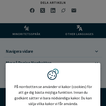
DELA ARTIKELN
MINORITETSSPRÅK
OTHER LANGUAGES
Navigera vidare
Mer på Region Norrbotten
Om webbplatsen
Vi använder kakor
På norrbotten.se använder vi kakor (cookies) för
att ge dig bästa möjliga funktion. Innan du
godkänt sätter vi bara nödvändiga kakor. Du kan
välja vilka kakor vi får använda.