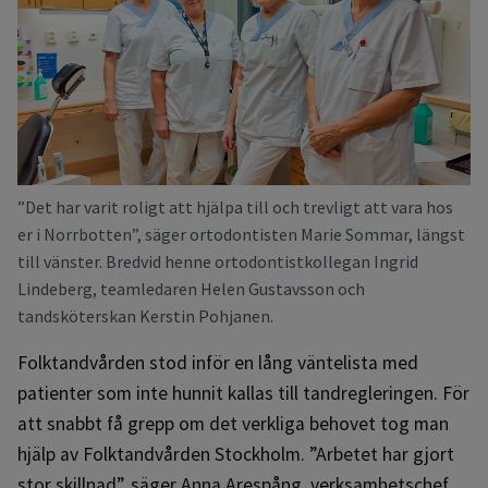
”Det har varit roligt att hjälpa till och trevligt att vara hos
er i Norrbotten”, säger ortodontisten Marie Sommar, längst
till vänster. Bredvid henne ortodontistkollegan Ingrid
Lindeberg, teamledaren Helen Gustavsson och
tandsköterskan Kerstin Pohjanen.
Folktandvården stod inför en lång väntelista med
patienter som inte hunnit kallas till tandregleringen. För
att snabbt få grepp om det verkliga behovet tog man
hjälp av Folktandvården Stockholm. ”Arbetet har gjort
stor skillnad”, säger Anna Arespång, verksamhetschef