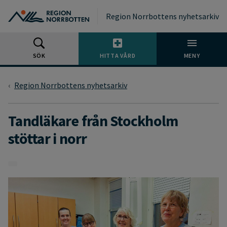
Gå till huvudmeny
Gå till övergripande innehåll
Gå till sidfoten
Region Norrbottens nyhetsarkiv
SÖK
HITTA VÅRD
MENY
Region Norrbottens nyhetsarkiv
Tandläkare från Stockholm
stöttar i norr